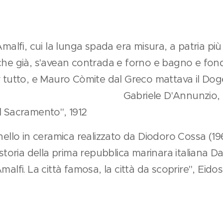
malfi, cui la lunga spada era misura, a patria pi
he già, s'avean contrada e forno e bagno e fon
tutto, e Mauro Còmite dal Greco mattava il Doge 
." Gabriele D'Annunzio, "
 Sacramento", 1912
nello in ceramica realizzato da Diodoro Cossa (19
storia della prima repubblica marinara italiana Da
alfi. La città famosa, la città da scoprire", Eid