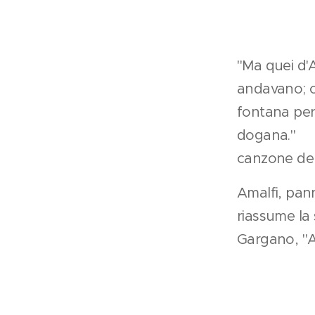
"Ma quei d'A
andavano; c
fontana per 
dogana
canzone del
Amalfi, pan
riassume la 
Gargano, "Am