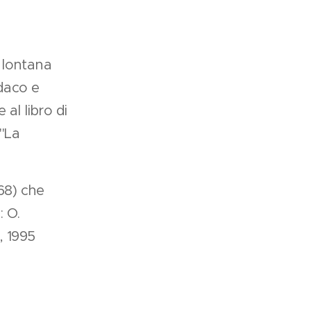
ù lontana
daco e
al libro di
La
68) che
: O.
os, 1995