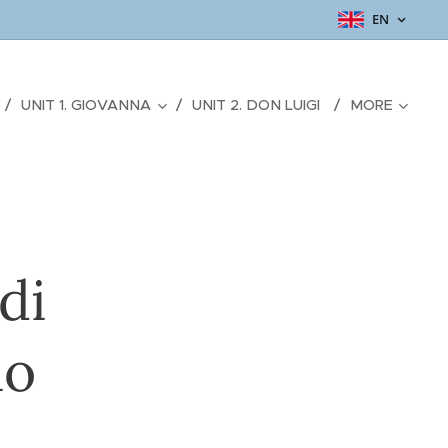
EN
UNIT 1. GIOVANNA
UNIT 2. DON LUIGI
MORE
di
io