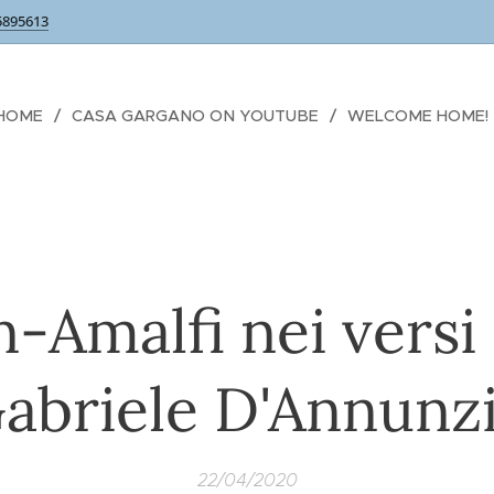
5895613
HOME
CASA GARGANO ON YOUTUBE
WELCOME HOME!
n-Amalfi nei versi 
abriele D'Annunz
22/04/2020