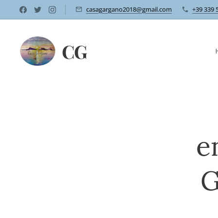
casagargano2018@gmail.com
+39 339 
CG
e
G